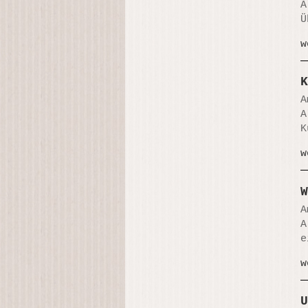
A
Ü
w
K
A
A
K
w
W
A
A
e
w
U