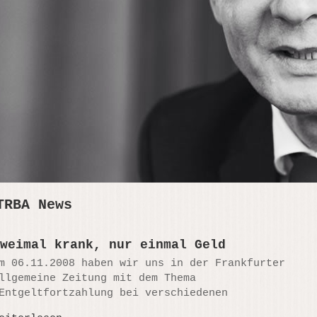
TRBA News
weimal krank, nur einmal Geld
m 06.11.2008 haben wir uns in der Frankfurter
llgemeine Zeitung mit dem Thema
Entgeltfortzahlung bei verschiedenen