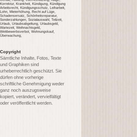
Korrektur
Krankheit
Kündigung
Kündigung
Arbeitsrecht
Kündigungsschutz
Leiharbeit
Lohn
Mieterhöhung
Recht auf Lüge
Schadensersatz
Schönheitsreparatur
Sonderzahlungen
Sozialauswahl
Teilzeit
Urlaub
Urlaubsabgeltung
Urlaubsgeld
Wartezeit
Weihnachtsgeld
Wettbewerbsverbot
Wohnungskauf
Überwachung
Copyright
Sämtliche Inhalte, Fotos, Texte
und Graphiken sind
urheberrechtlich geschützt. Sie
dürfen ohne vorherige
schriftliche Genehmigung weder
ganz noch auszugsweise
kopiert, verändert, vervielfältigt
oder veröffentlicht werden.