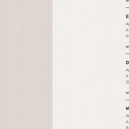
w
E
A
A
b
w
D
A
A
Ü
w
W
A
A
B