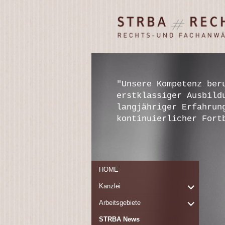
STRBA
Rechts- und
Rechtsanwälte
Fachanwälte
Frankfurt/ Main
"Unsere Kompetenz ber
erstklassiger Ausbild
langjähriger Erfahrun
kontinuierlicher Fort
HOME
expand
Kanzlei
child
expand
Arbeitsgebiete
menu
child
STRBA News
menu