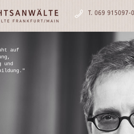
uht auf
ung,
g und
bildung."