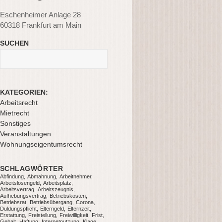
Eschenheimer Anlage 28
60318 Frankfurt am Main
SUCHEN
S
e
a
r
KATEGORIEN:
c
Arbeitsrecht
h
Mietrecht
f
Sonstiges
o
Veranstaltungen
r
Wohnungseigentumsrecht
:
SCHLAGWÖRTER
Abfindung
Abmahnung
Arbeitnehmer
Arbeitslosengeld
Arbeitsplatz
Arbeitsvertrag
Arbeitszeugnis
Aufhebungsvertrag
Betriebskosten
Betriebsrat
Betriebsübergang
Corona
Duldungspflicht
Elterngeld
Elternzeit
Erstattung
Freistellung
Freiwilligkeit
Frist
Gehalt
Haftung
Internetnutzung
Klage