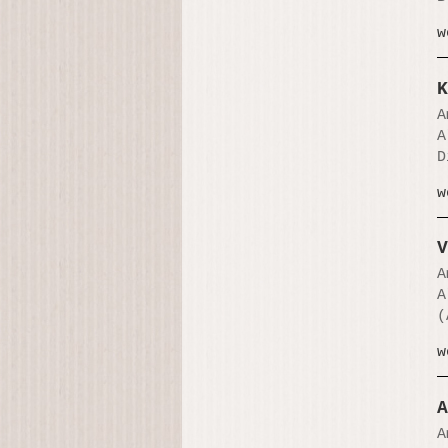
w
K
A
A
D
w
V
A
A
(
w
A
A