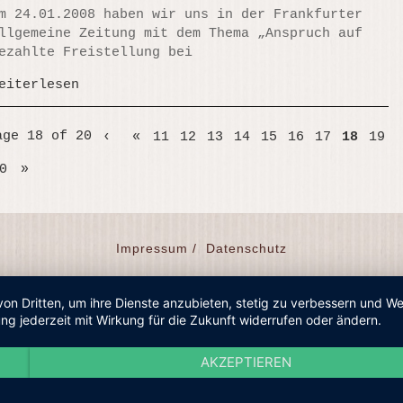
m 24.01.2008 haben wir uns in der Frankfurter
llgemeine Zeitung mit dem Thema „Anspruch auf
ezahlte Freistellung bei
eiterlesen
age 18 of 20
‹
«
11
12
13
14
15
16
17
18
19
0
»
Impressum /
Datenschutz
von Dritten, um ihre Dienste anzubieten, stetig zu verbessern und 
ng jederzeit mit Wirkung für die Zukunft widerrufen oder ändern.
AKZEPTIEREN