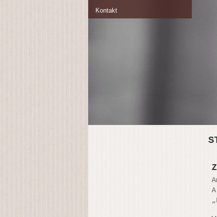
Kontakt
S
Z
A
A
„