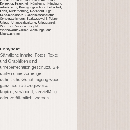
Korrektur
Krankheit
Kündigung
Kündigung
Arbeitsrecht
Kündigungsschutz
Leiharbeit
Lohn
Mieterhöhung
Recht auf Lüge
Schadensersatz
Schönheitsreparatur
Sonderzahlungen
Sozialauswahl
Teilzeit
Urlaub
Urlaubsabgeltung
Urlaubsgeld
Wartezeit
Weihnachtsgeld
Wettbewerbsverbot
Wohnungskauf
Überwachung
Copyright
Sämtliche Inhalte, Fotos, Texte
und Graphiken sind
urheberrechtlich geschützt. Sie
dürfen ohne vorherige
schriftliche Genehmigung weder
ganz noch auszugsweise
kopiert, verändert, vervielfältigt
oder veröffentlicht werden.