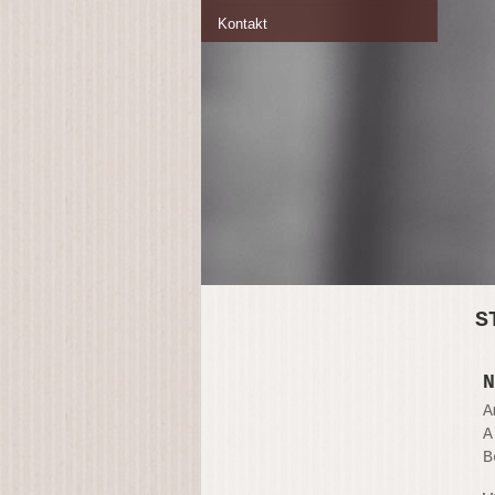
Kontakt
S
N
A
A
B