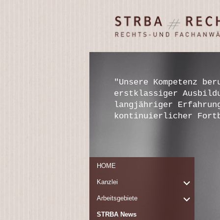
STRBA
Rechts- und
Rechtsanwälte
Fachanwälte
Frankfurt/ Main
"Unsere Kompetenz ber
erstklassiger Ausbild
langjähriger Erfahrun
kontinuierlicher Fort
HOME
expand
Kanzlei
child
expand
Arbeitsgebiete
menu
child
STRBA News
menu