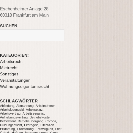
Eschenheimer Anlage 28
60318 Frankfurt am Main
SUCHEN
S
e
a
r
KATEGORIEN:
c
Arbeitsrecht
h
Mietrecht
f
Sonstiges
o
Veranstaltungen
r
Wohnungseigentumsrecht
:
SCHLAGWÖRTER
Abfindung
Abmahnung
Arbeitnehmer
Arbeitslosengeld
Arbeitsplatz
Arbeitsvertrag
Arbeitszeugnis
Aufhebungsvertrag
Betriebskosten
Betriebsrat
Betriebsübergang
Corona
Duldungspflicht
Elterngeld
Elternzeit
Erstattung
Freistellung
Freiwilligkeit
Frist
Gehalt
Haftung
Internetnutzung
Klage