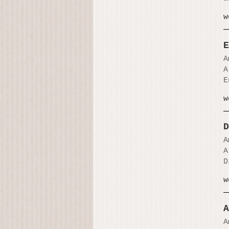
w
E
A
A
E
w
D
A
A
D
w
A
A