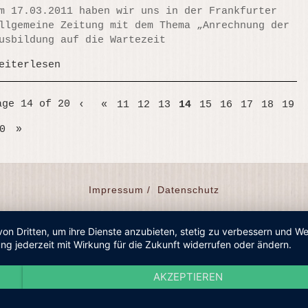
m 17.03.2011 haben wir uns in der Frankfurter
llgemeine Zeitung mit dem Thema „Anrechnung der
usbildung auf die Wartezeit
eiterlesen
age 14 of 20
‹
«
11
12
13
14
15
16
17
18
19
0
»
Impressum /
Datenschutz
von Dritten, um ihre Dienste anzubieten, stetig zu verbessern und 
ng jederzeit mit Wirkung für die Zukunft widerrufen oder ändern.
AKZEPTIEREN