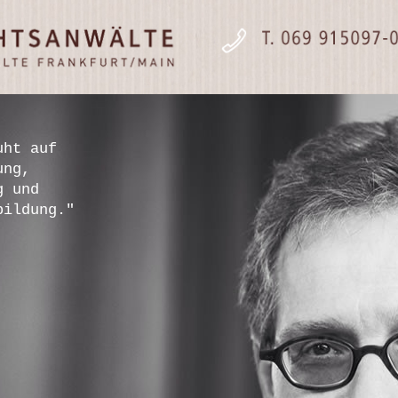
uht auf
ung,
g und
bildung."