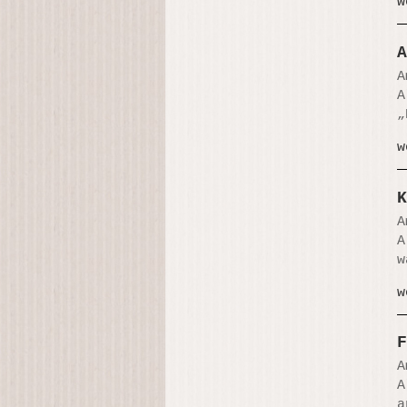
w
A
A
A
„
w
K
A
A
w
w
F
A
A
a