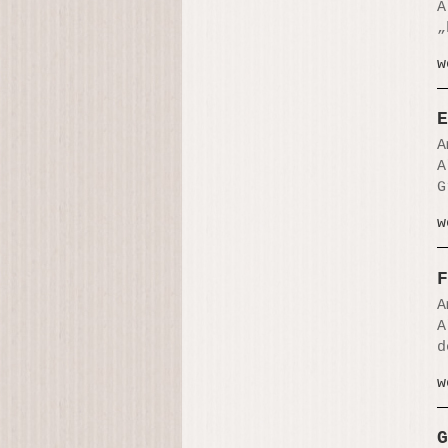
A
„
w
E
A
A
G
w
F
A
A
d
w
G