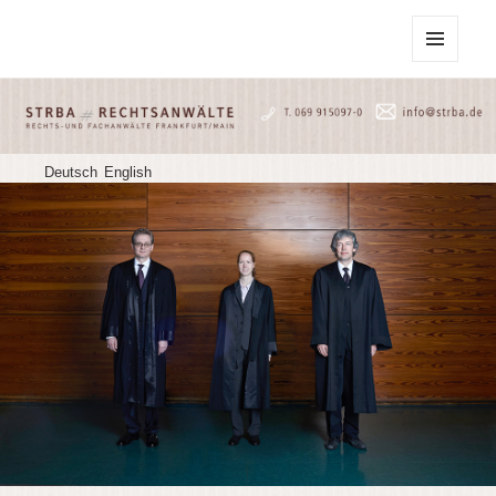
STRBA Rechtsanwälte
MENU
AND
WIDGETS
Deutsch
English