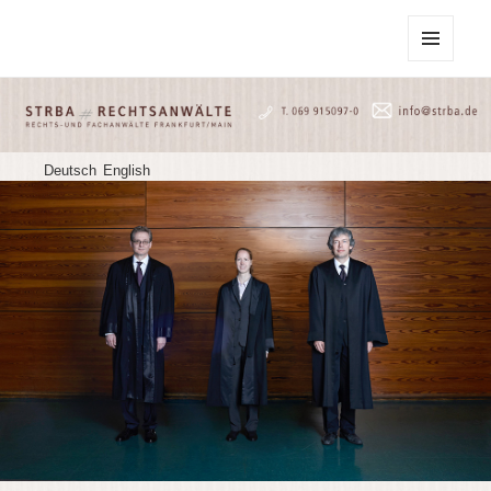
STRBA Rechtsanwälte
MENU
AND
WIDGETS
Deutsch
English