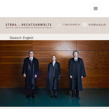
STRBA Rechtsanwälte
MENU
AND
WIDGETS
Deutsch
English