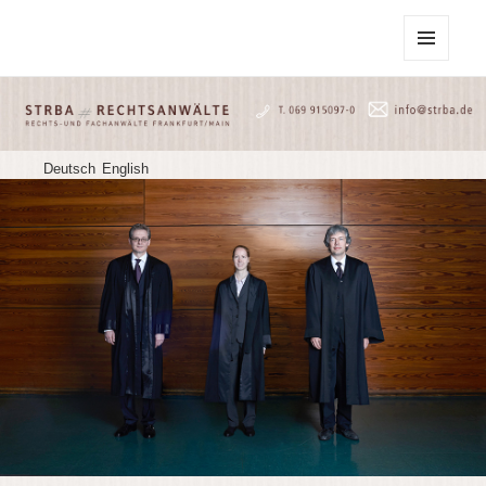
STRBA Rechtsanwälte
MENU
AND
WIDGETS
Deutsch
English