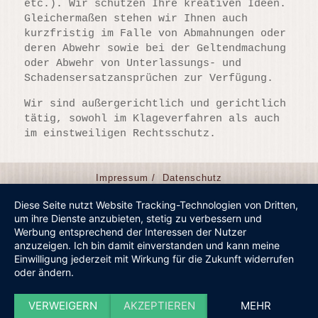
etc.). Wir schützen Ihre kreativen Ideen.
Gleichermaßen stehen wir Ihnen auch
kurzfristig im Falle von Abmahnungen oder
deren Abwehr sowie bei der Geltendmachung
oder Abwehr von Unterlassungs- und
Schadensersatzansprüchen zur Verfügung.
Wir sind außergerichtlich und gerichtlich
tätig, sowohl im Klageverfahren als auch
im einstweiligen Rechtsschutz.
Impressum /
Datenschutz
Diese Seite nutzt Website Tracking-Technologien von Dritten,
um ihre Dienste anzubieten, stetig zu verbessern und
Werbung entsprechend der Interessen der Nutzer
anzuzeigen. Ich bin damit einverstanden und kann meine
Einwilligung jederzeit mit Wirkung für die Zukunft widerrufen
oder ändern.
VERWEIGERN
AKZEPTIEREN
MEHR