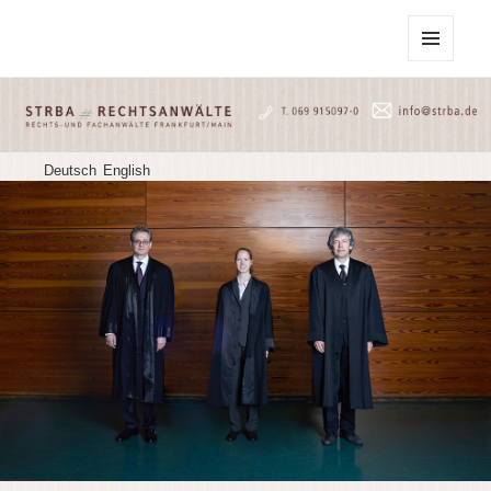
STRBA Rechtsanwälte
MENU
AND
WIDGETS
Deutsch
English