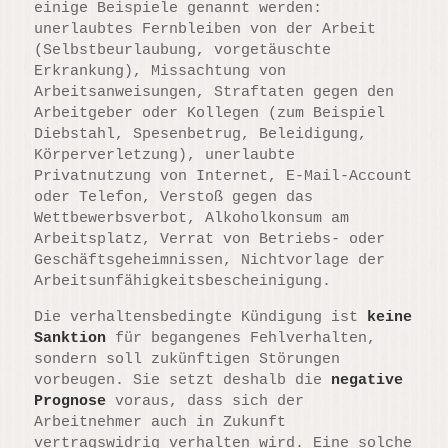
einige Beispiele genannt werden:
unerlaubtes Fernbleiben von der Arbeit
(Selbstbeurlaubung, vorgetäuschte
Erkrankung), Missachtung von
Arbeitsanweisungen, Straftaten gegen den
Arbeitgeber oder Kollegen (zum Beispiel
Diebstahl, Spesenbetrug, Beleidigung,
Körperverletzung), unerlaubte
Privatnutzung von Internet, E-Mail-Account
oder Telefon, Verstoß gegen das
Wettbewerbsverbot, Alkoholkonsum am
Arbeitsplatz, Verrat von Betriebs- oder
Geschäftsgeheimnissen, Nichtvorlage der
Arbeitsunfähigkeitsbescheinigung.
Die verhaltensbedingte Kündigung ist
keine
Sanktion
für begangenes Fehlverhalten,
sondern soll zukünftigen Störungen
vorbeugen. Sie setzt deshalb die
negative
Prognose
voraus, dass sich der
Arbeitnehmer auch in Zukunft
vertragswidrig verhalten wird. Eine solche