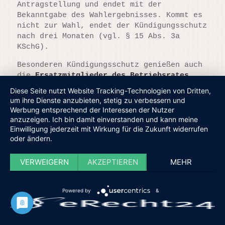
Antragstellung und endet mit der
Bekanntgabe des Wahlergebnisses. Kommt es
nicht zur Wahl, endet der Kündigungsschutz
nach drei Monaten (vgl. § 15 Abs. 3a
KSchG).
Besonderen Kündigungsschutz genießen auch
die
Ersatzmitglieder des Betriebsrates
,
die wegen der zeitweiligen Verhinderung
Diese Seite nutzt Website Tracking-Technologien von Dritten,
eines regulären Betriebsratsmitgliedes
um ihre Dienste anzubieten, stetig zu verbessern und
tätig geworden sind.
Werbung entsprechend der Interessen der Nutzer
anzuzeigen. Ich bin damit einverstanden und kann meine
Nach den genannten Vorschriften ist die
Einwilligung jederzeit mit Wirkung für die Zukunft widerrufen
ordentliche Kündigung ausgeschlossen.
oder ändern.
Unberührt bleibt jedoch das Recht des
Arbeitgebers, das Arbeitsverhältnis
VERWEIGERN
AKZEPTIEREN
MEHR
außerordentlich fristlos
zu kündigen.
Hierfür bestehen jedoch hohe Hürden. Eine
fristlose Kündigung kann z. B.
Powered by
&
gerechtfertigt sein, wenn ein
Betriebsratsmitglied Straftaten gegen den
Arbeitgeber begeht.