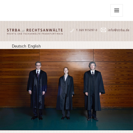
STRBA Rechtsanwälte
MENU
AND
WIDGETS
Deutsch
English