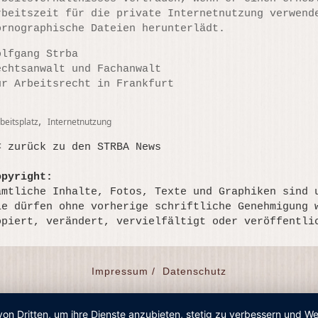
rbeitszeit für die private Internetnutzung verwend
ornographische Dateien herunterlädt.
olfgang Strba
echtsanwalt und Fachanwalt
ür Arbeitsrecht in Frankfurt
gs
,
beitsplatz
Internetnutzung
< zurück zu den STRBA News
opyright:
ämtliche Inhalte, Fotos, Texte und Graphiken sind 
ie dürfen ohne vorherige schriftliche Genehmigung 
opiert, verändert, vervielfältigt oder veröffentli
Impressum /
Datenschutz
von Dritten, um ihre Dienste anzubieten, stetig zu verbessern und 