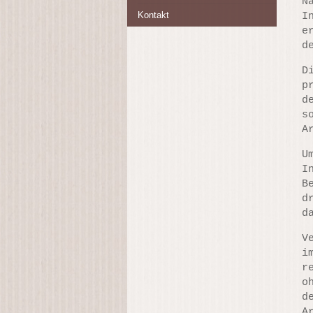
N
Kontakt
I
e
d
D
p
d
s
A
U
I
B
d
d
V
i
r
o
d
A