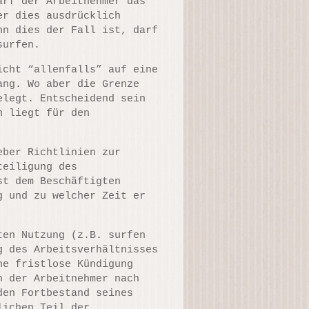
arf der Arbeitnehmer das
er dies ausdrücklich
nn dies der Fall ist, darf
surfen.
icht “allenfalls” auf eine
ang. Wo aber die Grenze
elegt. Entscheidend sein
n liegt für den
eber Richtlinien zur
teiligung des
st dem Beschäftigten
g und zu welcher Zeit er
ten Nutzung (z.B. surfen
g des Arbeitsverhältnisses
ne fristlose Kündigung
n der Arbeitnehmer nach
den Fortbestand seines
lichen Teil der