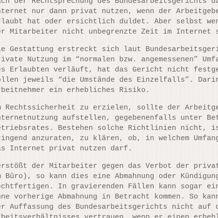
ach der Rechtsprechung des Bundesarbeitsgerichts d
nternet nur dann privat nutzen, wenn der Arbeitgeb
rlaubt hat oder ersichtlich duldet. Aber selbst we
er Mitarbeiter nicht unbegrenzte Zeit im Internet 
ie Gestattung erstreckt sich laut Bundesarbeitsger
rivate Nutzung im “normalen bzw. angemessenen” Umf
es Erlaubten verläuft, hat das Gericht nicht festg
ollen jeweils “die Umstände des Einzelfalls”. Dari
rbeitnehmer ein erhebliches Risiko.
m Rechtssicherheit zu erzielen, sollte der Arbeitg
nternetnutzung aufstellen, gegebenenfalls unter Be
etriebsrates. Bestehen solche Richtlinien nicht, i
ringend anzuraten, zu klären, ob, in welchem Umfan
as Internet privat nutzen darf.
erstößt der Mitarbeiter gegen das Verbot der priva
m Büro), so kann dies eine Abmahnung oder Kündigun
echtfertigen. In gravierenden Fällen kann sogar ei
hne vorherige Abmahnung in Betracht kommen. So kan
er Auffassung des Bundesarbeitsgerichts nicht auf 
rbeitsverhältnisses vertrauen, wenn er einen erheb