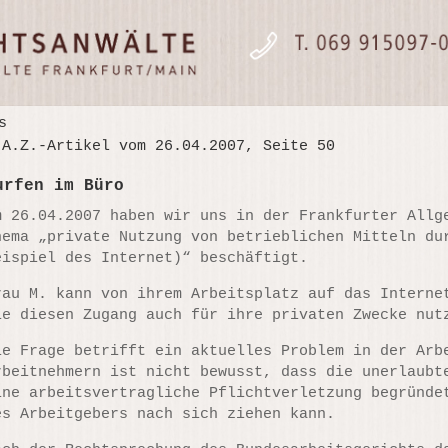
s
.A.Z.-Artikel vom 26.04.2007, Seite 50
urfen im Büro
m 26.04.2007 haben wir uns in der Frankfurter All
hema „private Nutzung von betrieblichen Mitteln du
eispiel des Internet)“ beschäftigt.
rau M. kann von ihrem Arbeitsplatz auf das Interne
ie diesen Zugang auch für ihre privaten Zwecke nut
ie Frage betrifft ein aktuelles Problem in der Arb
rbeitnehmern ist nicht bewusst, dass die unerlaubt
ine arbeitsvertragliche Pflichtverletzung begründe
es Arbeitgebers nach sich ziehen kann.