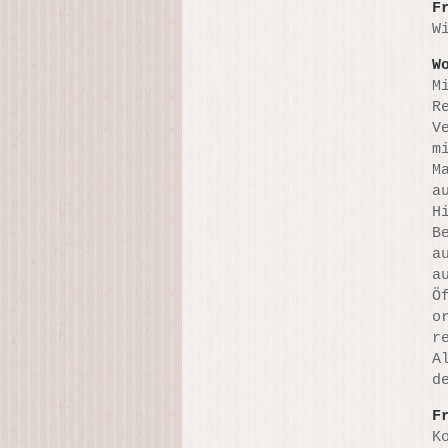
F
W
W
M
R
V
m
M
a
H
B
a
a
Ö
o
r
A
d
F
K