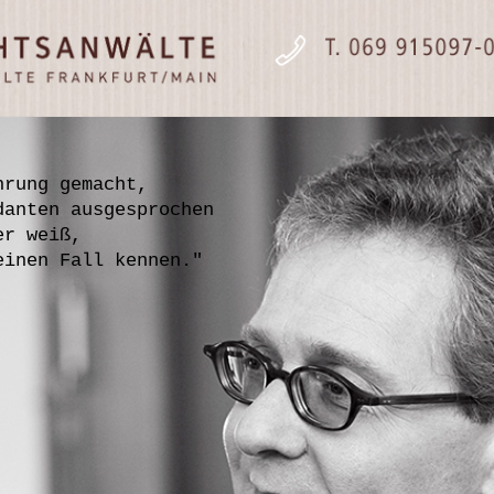
hrung gemacht,
danten ausgesprochen
er weiß,
einen Fall kennen."