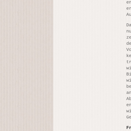
e
e
A
D
n
z
d
V
k
t
w
B
w
b
a
A
e
w
G
F