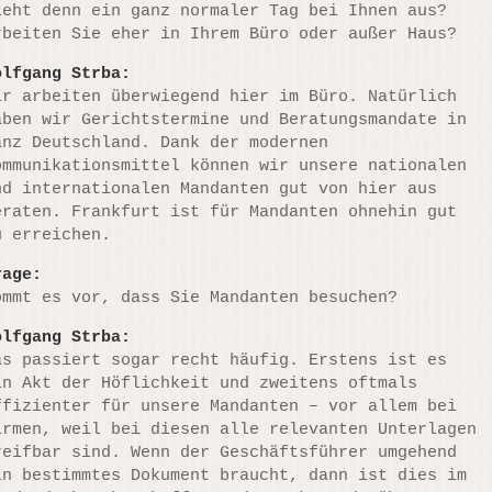
ieht denn ein ganz normaler Tag bei Ihnen aus?
rbeiten Sie eher in Ihrem Büro oder außer Haus?
olfgang Strba:
ir arbeiten überwiegend hier im Büro. Natürlich
aben wir Gerichtstermine und Beratungsmandate in
anz Deutschland. Dank der modernen
ommunikationsmittel können wir unsere nationalen
nd internationalen Mandanten gut von hier aus
eraten. Frankfurt ist für Mandanten ohnehin gut
u erreichen.
rage:
ommt es vor, dass Sie Mandanten besuchen?
olfgang Strba:
as passiert sogar recht häufig. Erstens ist es
in Akt der Höflichkeit und zweitens oftmals
ffizienter für unsere Mandanten – vor allem bei
irmen, weil bei diesen alle relevanten Unterlagen
reifbar sind. Wenn der Geschäftsführer umgehend
in bestimmtes Dokument braucht, dann ist dies im