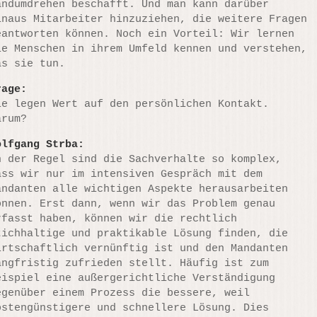
andumdrehen beschafft. Und man kann darüber
inaus Mitarbeiter hinzuziehen, die weitere Fragen
eantworten können. Noch ein Vorteil: Wir lernen
ie Menschen in ihrem Umfeld kennen und verstehen,
as sie tun.
rage:
ie legen Wert auf den persönlichen Kontakt.
arum?
olfgang Strba:
n der Regel sind die Sachverhalte so komplex,
ass wir nur im intensiven Gespräch mit dem
andanten alle wichtigen Aspekte herausarbeiten
önnen. Erst dann, wenn wir das Problem genau
rfasst haben, können wir die rechtlich
tichhaltige und praktikable Lösung finden, die
irtschaftlich vernünftig ist und den Mandanten
angfristig zufrieden stellt. Häufig ist zum
eispiel eine außergerichtliche Verständigung
egenüber einem Prozess die bessere, weil
ostengünstigere und schnellere Lösung. Dies