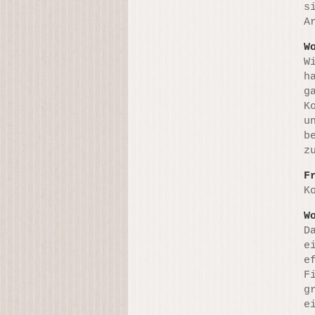
s
A
W
W
h
g
K
u
b
z
F
K
W
D
e
e
F
g
e