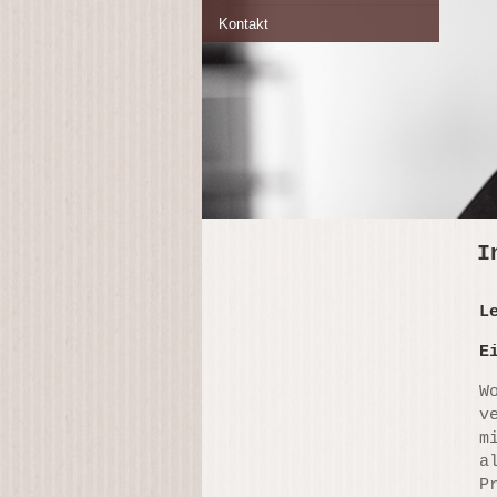
Kontakt
I
L
E
W
v
m
a
P