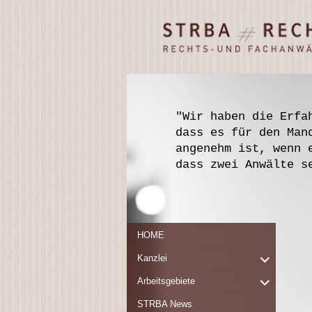
STRBA
Rechts- und
Rechtsanwälte
Fachanwälte
Frankfurt/ Main
"Wir haben die Erfa
dass es für den Man
angenehm ist, wenn 
dass zwei Anwälte s
HOME
expand
Kanzlei
child
expand
Arbeitsgebiete
menu
child
STRBA News
menu