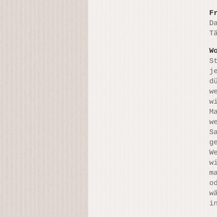
F
D
T
W
S
j
d
w
w
M
w
S
g
W
w
m
o
w
i