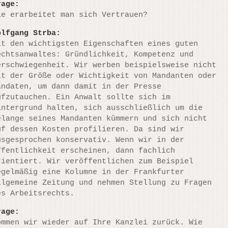
rage:
ie erarbeitet man sich Vertrauen?
olfgang Strba:
it den wichtigsten Eigenschaften eines guten
echtsanwaltes: Gründlichkeit, Kompetenz und
erschwiegenheit. Wir werben beispielsweise nicht
it der Größe oder Wichtigkeit von Mandanten oder
andaten, um dann damit in der Presse
ufzutauchen. Ein Anwalt sollte sich im
intergrund halten, sich ausschließlich um die
elange seines Mandanten kümmern und sich nicht
uf dessen Kosten profilieren. Da sind wir
usgesprochen konservativ. Wenn wir in der
ffentlichkeit erscheinen, dann fachlich
rientiert. Wir veröffentlichen zum Beispiel
egelmäßig eine Kolumne in der Frankfurter
llgemeine Zeitung und nehmen Stellung zu Fragen
es Arbeitsrechts.
rage:
ommen wir wieder auf Ihre Kanzlei zurück. Wie