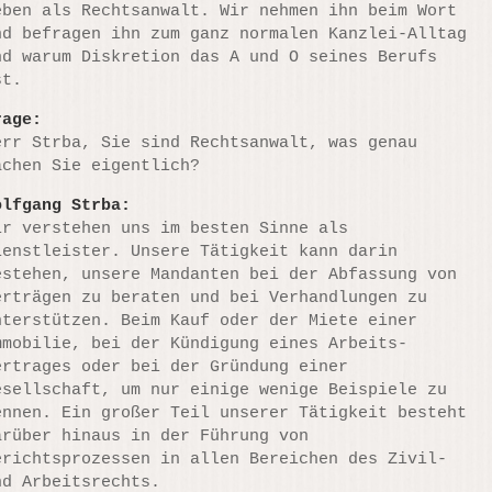
eben als Rechtsanwalt. Wir nehmen ihn beim Wort
nd befragen ihn zum ganz normalen Kanzlei-Alltag
nd warum Diskretion das A und O seines Berufs
st.
rage:
err Strba, Sie sind Rechtsanwalt, was genau
achen Sie eigentlich?
olfgang Strba:
ir verstehen uns im besten Sinne als
ienstleister. Unsere Tätigkeit kann darin
estehen, unsere Mandanten bei der Abfassung von
erträgen zu beraten und bei Verhandlungen zu
nterstützen. Beim Kauf oder der Miete einer
mmobilie, bei der Kündigung eines Arbeits-
ertrages oder bei der Gründung einer
esellschaft, um nur einige wenige Beispiele zu
ennen. Ein großer Teil unserer Tätigkeit besteht
arüber hinaus in der Führung von
erichtsprozessen in allen Bereichen des Zivil-
nd Arbeitsrechts.