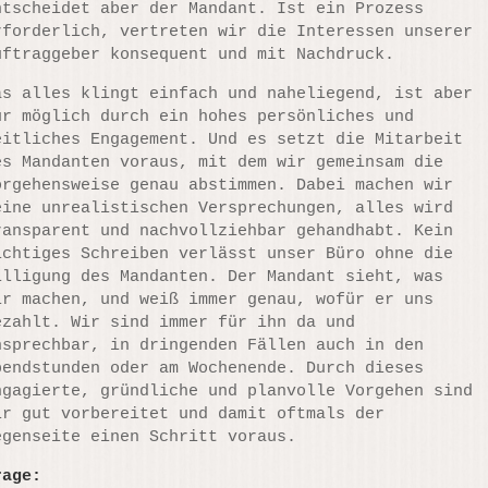
ntscheidet aber der Mandant. Ist ein Prozess
rforderlich, vertreten wir die Interessen unserer
uftraggeber konsequent und mit Nachdruck.
as alles klingt einfach und naheliegend, ist aber
ur möglich durch ein hohes persönliches und
eitliches Engagement. Und es setzt die Mitarbeit
es Mandanten voraus, mit dem wir gemeinsam die
orgehensweise genau abstimmen. Dabei machen wir
eine unrealistischen Versprechungen, alles wird
ransparent und nachvollziehbar gehandhabt. Kein
ichtiges Schreiben verlässt unser Büro ohne die
illigung des Mandanten. Der Mandant sieht, was
ir machen, und weiß immer genau, wofür er uns
ezahlt. Wir sind immer für ihn da und
nsprechbar, in dringenden Fällen auch in den
bendstunden oder am Wochenende. Durch dieses
ngagierte, gründliche und planvolle Vorgehen sind
ir gut vorbereitet und damit oftmals der
egenseite einen Schritt voraus.
rage: