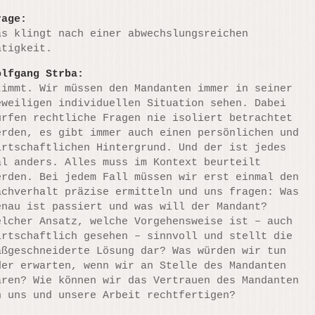
rage:
as klingt nach einer abwechslungsreichen
ätigkeit.
olfgang Strba:
timmt. Wir müssen den Mandanten immer in seiner
eweiligen individuellen Situation sehen. Dabei
ürfen rechtliche Fragen nie isoliert betrachtet
erden, es gibt immer auch einen persönlichen und
irtschaftlichen Hintergrund. Und der ist jedes
al anders. Alles muss im Kontext beurteilt
erden. Bei jedem Fall müssen wir erst einmal den
achverhalt präzise ermitteln und uns fragen: Was
enau ist passiert und was will der Mandant?
elcher Ansatz, welche Vorgehensweise ist – auch
irtschaftlich gesehen – sinnvoll und stellt die
aßgeschneiderte Lösung dar? Was würden wir tun
der erwarten, wenn wir an Stelle des Mandanten
ären? Wie können wir das Vertrauen des Mandanten
n uns und unsere Arbeit rechtfertigen?