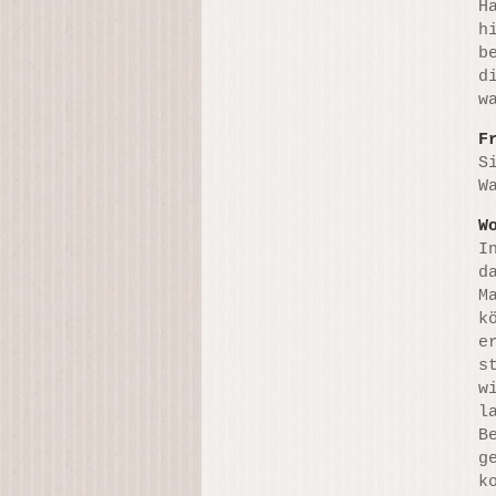
H
h
b
d
w
F
S
W
W
I
d
M
k
e
s
w
l
B
g
k