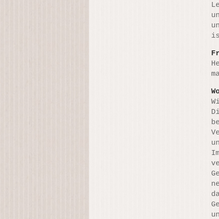
L
u
u
i
F
H
m
W
W
D
b
V
u
I
v
G
n
d
G
u